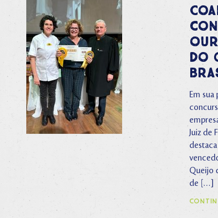
Coa
con
our
do 
Bra
Em sua 
concurso
empresa
Juiz de 
destaca
vencedo
Queijo d
de […]
CONTIN